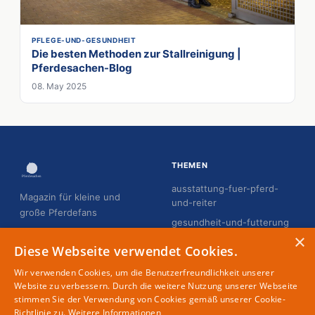
PFLEGE-UND-GESUNDHEIT
Die besten Methoden zur Stallreinigung |
Pferdesachen-Blog
08. May 2025
THEMEN
ausstattung-fuer-pferd-
Magazin für kleine und
und-reiter
große Pferdefans
gesundheit-und-futterung
×
hobby-horsing
Diese Webseite verwendet Cookies.
pflege-und-gesundheit
Wir verwenden Cookies, um die Benutzerfreundlichkeit unserer
reiten-fur-erwachsene
Website zu verbessern. Durch die weitere Nutzung unserer Webseite
stimmen Sie der Verwendung von Cookies gemäß unserer Cookie-
reiten-fur-kinder
Richtlinie zu.
Weitere Informationen