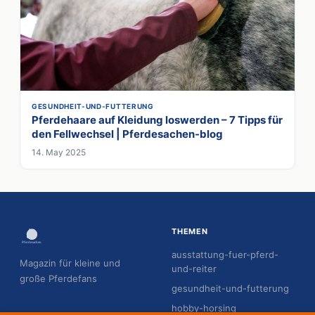
GESUNDHEIT-UND-FUTTERUNG
Pferdehaare auf Kleidung loswerden – 7 Tipps für
den Fellwechsel | Pferdesachen-blog
14. May 2025
THEMEN
ausstattung-fuer-pferd-
Magazin für kleine und
und-reiter
große Pferdefans
gesundheit-und-futterung
hobby-horsing