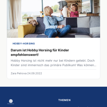
HOBBY-HORSING
Darum ist Hobby Horsing für Kinder
empfehlenswert!
Hobby Horsing ist nicht mehr nur bei Kindern geliebt. Doch
Kinder sind immernoch das primäre Publikum! Was können
Kinder aus dem Sport auf dem Steckenpferd gewinnen? Wir
Zara Petrova
24.09.2022
zeigen die Vorteile von Hobby Horsing für Kinder!
THEMEN