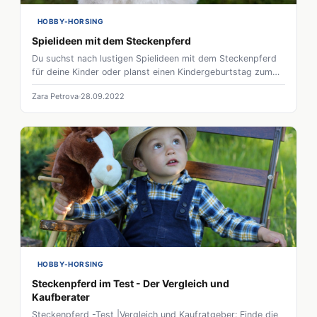
HOBBY-HORSING
Spielideen mit dem Steckenpferd
Du suchst nach lustigen Spielideen mit dem Steckenpferd
für deine Kinder oder planst einen Kindergeburtstag zum
Motto Pferd, dann bist du hier genau richtig. Wir haben eine
Zara Petrova
28.09.2022
Vielzahl von Übungen und Idee die sich perfekt für
Kindergeburtstage, Kindertagesstätten oder Sportvereine
eignen.
HOBBY-HORSING
Steckenpferd im Test - Der Vergleich und
Kaufberater
Steckenpferd -Test |Vergleich und Kaufratgeber: Finde die