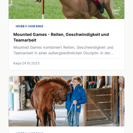
HOBBY-HORSING
Mounted Games - Reiten, Geschwindigkeit und
Teamarbeit
Mounted Games kombiniert Reiten, Geschwindigkeit und
Teamarbeit in einer außergewöhnlichen Disziplin. In der
Reitsportwelt ist es für viele noch eine unbekannte
Katja
24.10.2023
Sportart, die sich aber durch aufregende und lebhafte
Wettbewerbe auszeichnet.