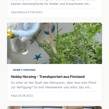
besten Steckenpferde für Kinder und Erwachsene mit
diesem umfassenden Vergleich und Kaufratgeber!
Zara Petrova
27.09.2022
HOBBY-HORSING
Hobby Horsing - Trendsportart aus Finnland
Du willst all den Spaß des Reitsports, aber hast kein Pferd
zur Verfügung? Du bist Handwerker und willst das mit
deiner Pferdeliebe verbinden? Dann ist Hobby Horsing
Katja
26.09.2022
vielleicht genau das Richtige für dich!