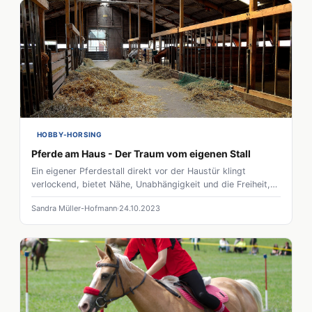
HOBBY-HORSING
Pferde am Haus - Der Traum vom eigenen Stall
Ein eigener Pferdestall direkt vor der Haustür klingt
verlockend, bietet Nähe, Unabhängigkeit und die Freiheit,
alles nach eigenen Wünschen zu gestalten. Dies stärkt die
Sandra Müller-Hofmann
24.10.2023
Bindung zu deinem Pferd und eröffnet viele unvergessliche
Momente. Doch bevor du diesen Traum in die Realität
umsetzt, musst du die finanziellen und zeitlichen
Herausforderungen bedenken.