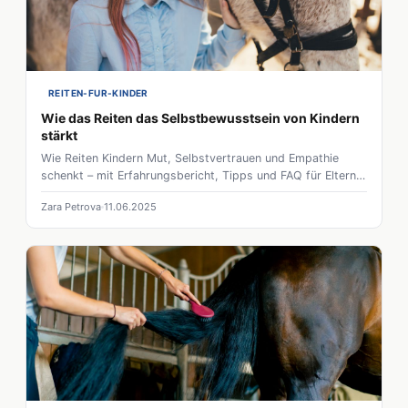
Vermeidung von Brutstätten und die Reduktion stehender
Gewässer umfasst. Letztlich führt nur die Kombination aus
Ausrüstung, chemischen oder natürlichen Schutzmitteln und
einer optimierten Umgebung zu einer spürbaren Entlastung
und mehr Wohlbefinden für Pferd und Halter während der
warmen Monate.
REITEN-FUR-KINDER
Wie das Reiten das Selbstbewusstsein von Kindern
stärkt
Wie Reiten Kindern Mut, Selbstvertrauen und Empathie
schenkt – mit Erfahrungsbericht, Tipps und FAQ für Eltern,
die einen passenden Einstieg suchen.
Zara Petrova
11.06.2025