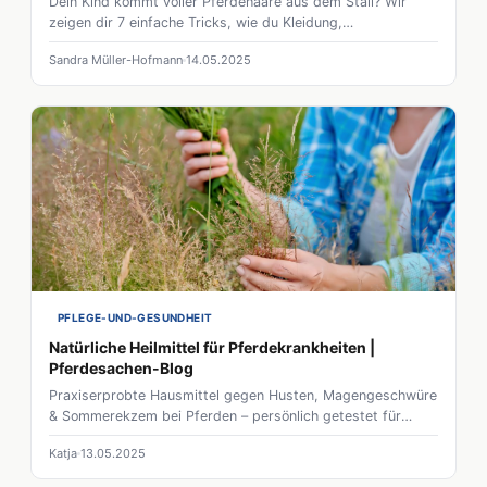
Dein Kind kommt voller Pferdehaare aus dem Stall? Wir
zeigen dir 7 einfache Tricks, wie du Kleidung,
Waschmaschine und Nerven beim Fellwechsel schonst –
Sandra Müller-Hofmann
14.05.2025
inklusive Profi-Tipps von Oma!
PFLEGE-UND-GESUNDHEIT
Natürliche Heilmittel für Pferdekrankheiten |
Pferdesachen-Blog
Praxiserprobte Hausmittel gegen Husten, Magengeschwüre
& Sommerekzem bei Pferden – persönlich getestet für
Anfänger, mit Sicherheitshinweis und Dosierungstipps.
Katja
13.05.2025