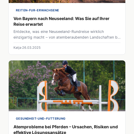
REITEN-FUR-ERWACHSENE
Von Bayern nach Neuseeland: Was Sie auf Ihrer
Reise erwartet
Entdecke, was eine Neuseeland-Rundreise wirklich
einzigartig macht – von atemberaubenden Landschaften bis
hin zu kulturellen Highlights. Erfahre, wie du deinen
Katja
26.03.2025
Aufenthalt optimal planst und die vielfältigen Abenteuer auf
der Nord- und Südinsel genießen kannst.
GESUNDHEIT-UND-FUTTERUNG
Atemprobleme bei Pferden – Ursachen, Risiken und
effektive Lösungsansätze