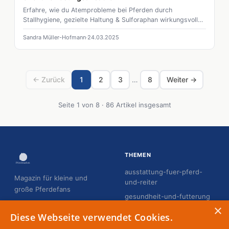
Erfahre, wie du Atemprobleme bei Pferden durch
Stallhygiene, gezielte Haltung & Sulforaphan wirkungsvoll
vorbeugst
Sandra Müller-Hofmann
24.03.2025
← Zurück
1
2
3
…
8
Weiter →
Seite 1 von 8 · 86 Artikel insgesamt
THEMEN
ausstattung-fuer-pferd-
Magazin für kleine und
und-reiter
große Pferdefans
gesundheit-und-futterung
×
hobby-horsing
Diese Webseite verwendet Cookies.
pflege-und-gesundheit