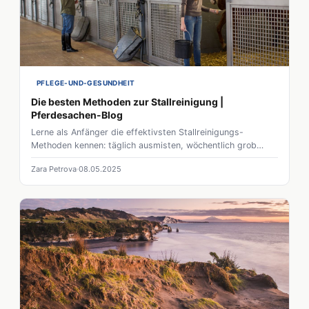
PFLEGE-UND-GESUNDHEIT
Die besten Methoden zur Stallreinigung |
Pferdesachen-Blog
Lerne als Anfänger die effektivsten Stallreinigungs-
Methoden kennen: täglich ausmisten, wöchentlich grob
reinigen & natürliche Reiniger einsetzen für ein gesundes
Zara Petrova
08.05.2025
Stallklima.