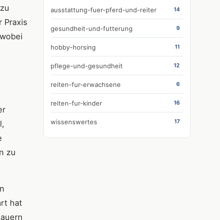
 zu
ausstattung-fuer-pferd-und-reiter
14
 Praxis
gesundheit-und-futterung
9
 wobei
hobby-horsing
11
pflege-und-gesundheit
12
reiten-fur-erwachsene
6
reiten-fur-kinder
16
er
wissenswertes
17
l,
e
n zu
on
rt hat
hauern