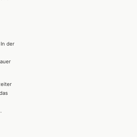
In der
dauer
eiter
 das
.