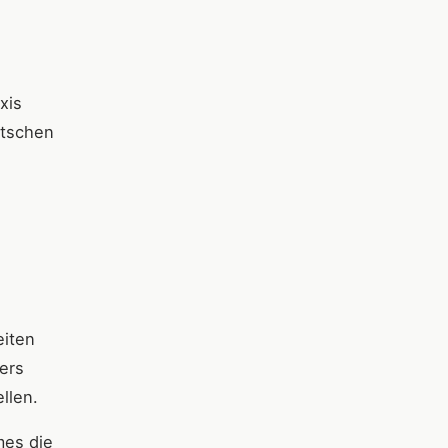
xis
itschen
eiten
ers
llen.
mes die