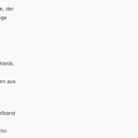
e, der
ige
letik.
ben aus
opfband
ehn