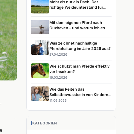
Mehr als nur ein Dach: Der
richtige Weideunterstand für
glückliche Pferde
Mit dem eigenen Pferd nach
Cuxhaven – und warum ich es
immer wieder tun würde
Was zeichnet nachhaltige
Pferdehaltung im Jahr 2026 aus?
27.04.2026
Wie schützt man Pferde effektiv
vor Insekten?
16.03.2026
Wie das Reiten das
Selbstbewusstsein von Kindern
stärkt
11.06.2025
-
KATEGORIEN
e