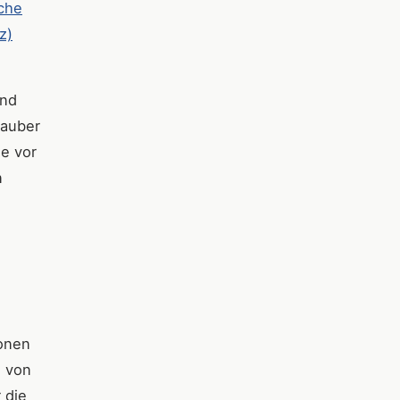
che
z)
und
sauber
e vor
n
ionen
o von
 die