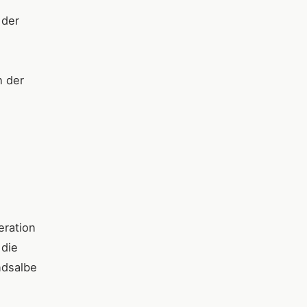
 der
h der
eration
 die
ndsalbe