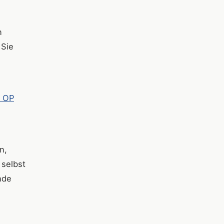
n
 Sie
h OP
n,
 selbst
nde