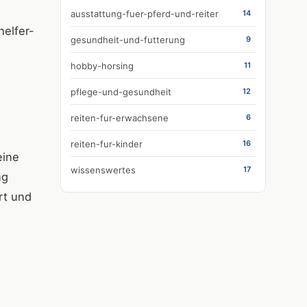
ausstattung-fuer-pferd-und-reiter
14
helfer-
gesundheit-und-futterung
9
hobby-horsing
11
pflege-und-gesundheit
12
reiten-fur-erwachsene
6
reiten-fur-kinder
16
eine
wissenswertes
17
ng
rt und