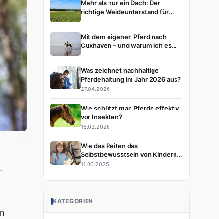
Mehr als nur ein Dach: Der
richtige Weideunterstand für
glückliche Pferde
Mit dem eigenen Pferd nach
Cuxhaven – und warum ich es
immer wieder tun würde
Was zeichnet nachhaltige
Pferdehaltung im Jahr 2026 aus?
27.04.2026
Wie schützt man Pferde effektiv
vor Insekten?
16.03.2026
Wie das Reiten das
Selbstbewusstsein von Kindern
stärkt
11.06.2025
-
KATEGORIEN
en