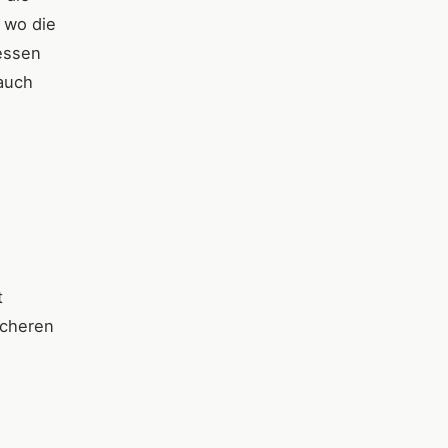
 wo die
ressen
auch
t
icheren