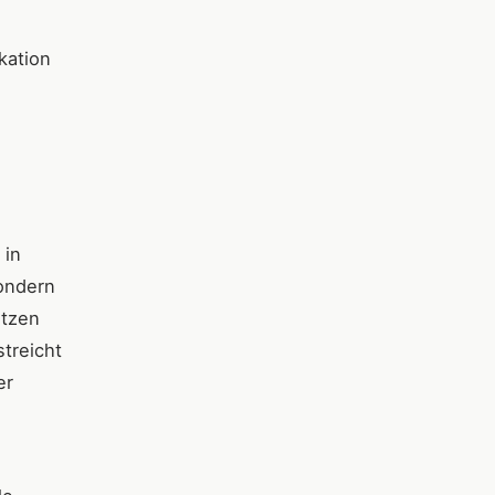
kation
 in
sondern
itzen
treicht
er