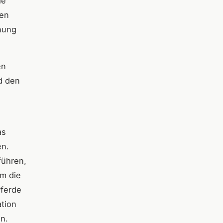
le
den
nung
en
nd den
as
en.
führen,
um die
Pferde
ation
n.