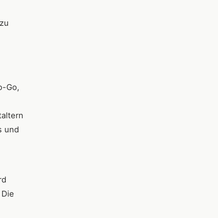
 zu
o-Go,
altern
s und
rd
 Die
e