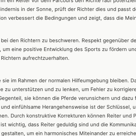
enn ein Reiter vor dem Parcours den Richte rauf potenziel
Hindernis in der Sonne, prüft der Richter dies und passt 
ion verbessert die Bedingungen und zeigt, dass die Mei
t bei den Richtern zu beschweren. Respekt gegenüber d
ig, um eine positive Entwicklung des Sports zu fördern u
Richtern aufrechtzuerhalten.
ge sie im Rahmen der normalen Hilfeumgebung bleiben. D
de zu unterstützen und zu lenken, um Fehler zu korrigier
Gegenteil, sie können die Pferde verunsichern und dazu 
e und einfühlsame Herangehensweise ist der Schlüssel, 
nen. Durch konstruktive Korrekturen können Reiter und 
ist wichtig, dass Reiter geduldig sind und die Kommunik
l gestalten, um ein harmonisches Miteinander zu erreiche