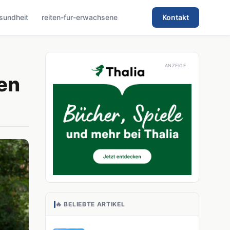
sundheit
reiten-fur-erwachsene
Kontakt
len
🔥 BELIEBTE ARTIKEL