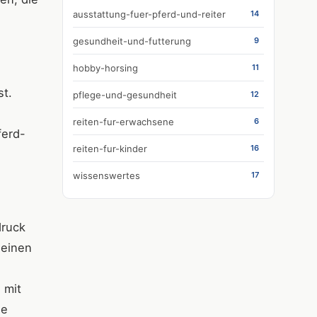
ausstattung-fuer-pferd-und-reiter
14
gesundheit-und-futterung
9
hobby-horsing
11
st.
pflege-und-gesundheit
12
reiten-fur-erwachsene
6
ferd-
reiten-fur-kinder
16
wissenswertes
17
druck
 einen
 mit
ie