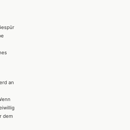
Gespür
be
hes
ferd an
 Wenn
iwillig
er dem