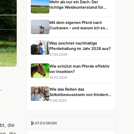
Mehr als nur ein Dach: Der
richtige Weideunterstand für
glückliche Pferde
Mit dem eigenen Pferd nach
Cuxhaven – und warum ich es
immer wieder tun würde
Was zeichnet nachhaltige
Pferdehaltung im Jahr 2026 aus?
27.04.2026
Wie schützt man Pferde effektiv
vor Insekten?
16.03.2026
Wie das Reiten das
-
Selbstbewusstsein von Kindern
stärkt
11.06.2025
KATEGORIEN
bt, die
en, die