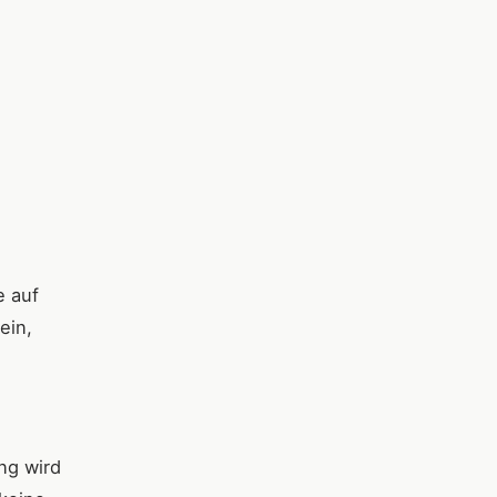
e auf
ein,
ng wird