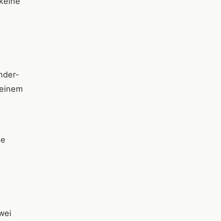
 keine
nder-
 einem
he
wei