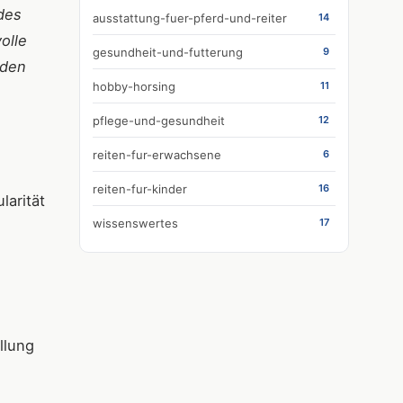
ndes
ausstattung-fuer-pferd-und-reiter
14
olle
gesundheit-und-futterung
9
 den
hobby-horsing
11
pflege-und-gesundheit
12
reiten-fur-erwachsene
6
reiten-fur-kinder
16
larität
wissenswertes
17
llung