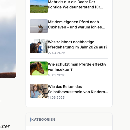
Mehr als nur ein Dach: Der
richtige Weideunterstand für
glückliche Pferde
Mit dem eigenen Pferd nach
Cuxhaven – und warum ich es
immer wieder tun würde
Was zeichnet nachhaltige
Pferdehaltung im Jahr 2026 aus?
27.04.2026
Wie schützt man Pferde effektiv
vor Insekten?
16.03.2026
Wie das Reiten das
Selbstbewusstsein von Kindern
stärkt
11.06.2025
-
KATEGORIEN
guter