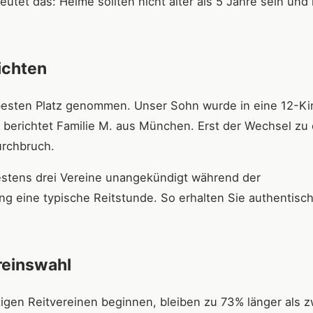
eutet das: Helme sollten nicht älter als 5 Jahre sein und
ichten
besten Platz genommen. Unser Sohn wurde in eine 12-Ki
 berichtet Familie M. aus München. Erst der Wechsel zu
urchbruch.
estens drei Vereine unangekündigt während der
ng eine typische Reitstunde. So erhalten Sie authentisc
reinswahl
rtigen Reitvereinen beginnen, bleiben zu 73% länger als z