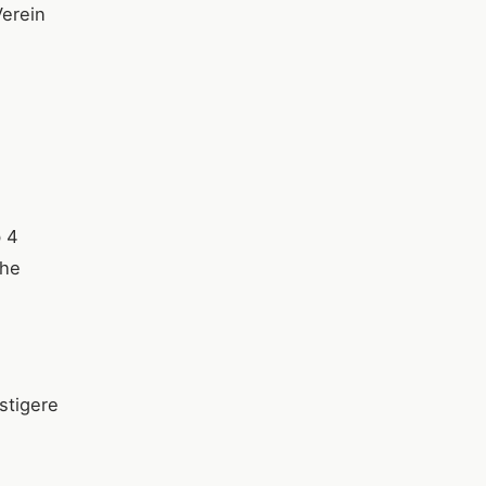
Verein
b 4
che
stigere