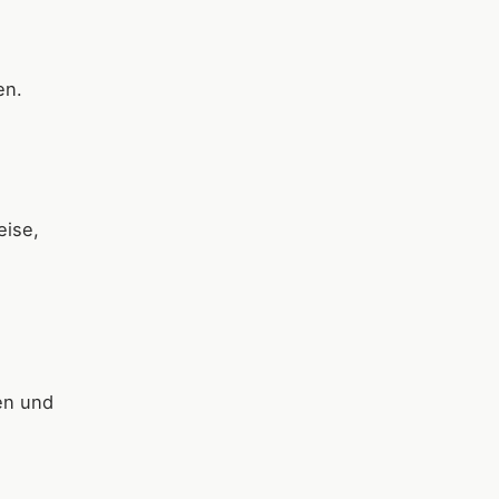
en.
eise,
en und