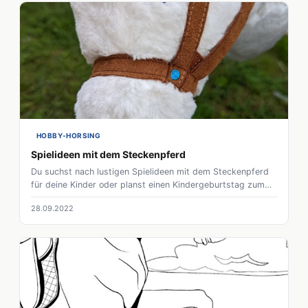
doch letztendlich liegt es an dir, wie sehr du dich von ihnen
beherrschen lässt.
HOBBY-HORSING
Spielideen mit dem Steckenpferd
Du suchst nach lustigen Spielideen mit dem Steckenpferd
für deine Kinder oder planst einen Kindergeburtstag zum
Motto Pferd, dann bist du hier genau richtig. Wir haben eine
28.09.2022
Vielzahl von Übungen und Idee die sich perfekt für
Kindergeburtstage, Kindertagesstätten oder Sportvereine
eignen.