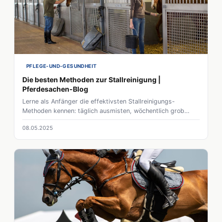
PFLEGE-UND-GESUNDHEIT
Die besten Methoden zur Stallreinigung |
Pferdesachen-Blog
Lerne als Anfänger die effektivsten Stallreinigungs-
Methoden kennen: täglich ausmisten, wöchentlich grob
reinigen & natürliche Reiniger einsetzen für ein gesundes
08.05.2025
Stallklima.