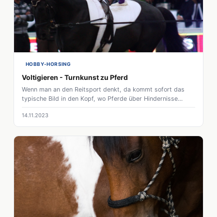
HOBBY-HORSING
Voltigieren - Turnkunst zu Pferd
Wenn man an den Reitsport denkt, da kommt sofort das
typische Bild in den Kopf, wo Pferde über Hindernisse
springen oder durch ein Viereck tanzen. Voltigieren ist da
14.11.2023
eher wie ein buntes Pferd im Stall. Voltigieren beweist, dass
Pferdesport auch anders geht und über das klassische
Reiten hinausgeht.