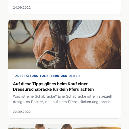
Kinder aus dem Sport auf dem Steckenpferd gewinnen? Wir
24.09.2022
zeigen die Vorteile von Hobby Horsing für Kinder!
AUSSTATTUNG-FUER-PFERD-UND-REITER
Auf diese Tipps gilt es beim Kauf einer
Dressurschabracke für dein Pferd achten
Was ist eine Schabracke? Eine Schabracke ist ein speziell
designtes Polster, das auf dem Pferderücken angebracht
wird. Dressurschabracken für Pferde gibt es in vielen
22.09.2022
verschiedenen Varianten, Ausführungen, sowie Materialien
und können für alle möglichen Zwecke verwendet werden,
von der Wärmeisolierung im Winter bis zur Absorption von