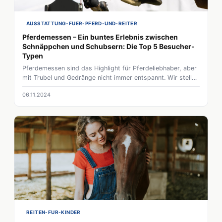
AUSSTATTUNG-FUER-PFERD-UND-REITER
Pferdemessen – Ein buntes Erlebnis zwischen
Schnäppchen und Schubsern: Die Top 5 Besucher-
Typen
Pferdemessen sind das Highlight für Pferdeliebhaber, aber
mit Trubel und Gedränge nicht immer entspannt. Wir stellen
dir die fünf typischen Messebesucher vor – vom
06.11.2024
Schnäppchenjäger bis zum Packesel. Lerne Tipps kennen,
wie du die Messe stressfrei genießen kannst, und erfahre,
wie du gemeinsam mit deinem Pferdemädchen eine tolle
Zeit hast!
REITEN-FUR-KINDER