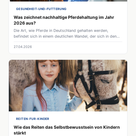
GESUNDHEIT-UND-FUTTERUNG
Was zeichnet nachhaltige Pferdehaltung im Jahr
2026 aus?
Die Art, wie Pferde in Deutschland gehalten werden,
befindet sich in einem deutlichen Wandel, der sich in den
letzten Jahren immer stärker abzeichnet und dazu führt,
27.04.2026
dass althergebrachte Methoden zunehmend hinterfragt
werden, weil Pferdebesitzer und Stallbetreiber
gleichermaßen nach zeitgemäßen Lösungen suchen.
REITEN-FUR-KINDER
Wie das Reiten das Selbstbewusstsein von Kindern
stärkt