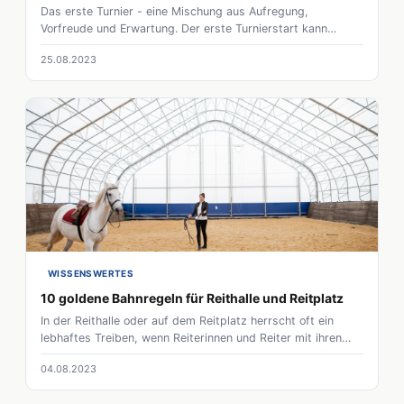
Das erste Turnier - eine Mischung aus Aufregung,
Vorfreude und Erwartung. Der erste Turnierstart kann
nervenaufreibend sein und das ein oder andere vergessen
25.08.2023
werden. Wir haben die wichtigsten Dinge vor dem großen
Start zusammengefasst: Reitabzeichen, Impfungen,
Equidenpass, Registrierung und Turnierlizenz. Eine
gründliche Vorbereitung ist entscheidend für einen
erfolgreichen Start.
WISSENSWERTES
10 goldene Bahnregeln für Reithalle und Reitplatz
In der Reithalle oder auf dem Reitplatz herrscht oft ein
lebhaftes Treiben, wenn Reiterinnen und Reiter mit ihren
Pferden arbeiten. Um Chaos zu vermeiden, sind klare
04.08.2023
Regeln und Richtlinien von entscheidender Bedeutung.