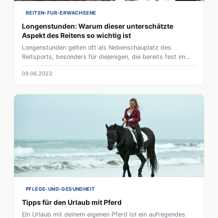
REITEN-FUR-ERWACHSENE
Longenstunden: Warum dieser unterschätzte
Aspekt des Reitens so wichtig ist
Longenstunden gelten oft als Nebenschauplatz des
Reitsports, besonders für diejenigen, die bereits fest im
Sattel sitzen. Doch wer diese Praxis unterschätzt, lässt ein
09.06.2023
kraftvolles Werkzeug zur Verbesserung von Reitfähigkeiten
ungenutzt. Egal ob Anfänger oder erfahrener Reiter,
Longenstunden können Vertrauen schaffen, die
Kommunikation verbessern und eine stärkere Bindung
zwischen Reiter und Pferd fördern. Lasst uns tiefer in die
unschätzbare Rolle der Longenstunden eintauchen und
verstehen, warum sie ein wichtiger Baustein auf dem Weg
zur Reitmeisterschaft sind.
PFLEGE-UND-GESUNDHEIT
Tipps für den Urlaub mit Pferd
Ein Urlaub mit deinem eigenen Pferd ist ein aufregendes