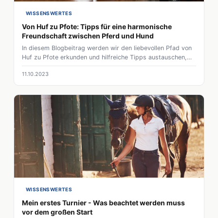
WISSENSWERTES
Von Huf zu Pfote: Tipps für eine harmonische
Freundschaft zwischen Pferd und Hund
In diesem Blogbeitrag werden wir den liebevollen Pfad von
Huf zu Pfote erkunden und hilfreiche Tipps austauschen,
um eine harmonische und herzliche Freundschaft zwischen
11.10.2023
Pferd und Hund zu kultivieren.
WISSENSWERTES
Mein erstes Turnier - Was beachtet werden muss
vor dem großen Start