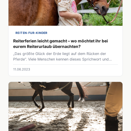
REITEN-FUR-KINDER
Reiterferien leicht gemacht – wo möchtet ihr bei
eurem Reiterurlaub übernachten?
„Das größte Glück der Erde liegt auf dem Rücken der
Pferde“. Viele Menschen kennen dieses Sprichwort und
erleben ihren Reiterurlaub auf eine besondere Art und
11.06.2023
Weise. Egal, ob leger oder luxuriös im 5 Sterne Resort – es
gibt alles, was das Herz begehrt. Ihr seid in schmucken
Zimmern untergebracht, könnt zwischen verschiedenen
Verpflegungsarten wählen und euch richtig verwöhnen
lassen.