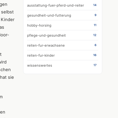
ägen
ausstattung-fuer-pferd-und-reiter
14
 selbst
gesundheit-und-futterung
9
 Kinder
hobby-horsing
11
as
door-
pflege-und-gesundheit
12
reiten-fur-erwachsene
6
t
reiten-fur-kinder
16
ird
wissenswertes
17
sschen
hat sie
im
nen