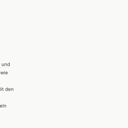
k und
 wie
it den
eln