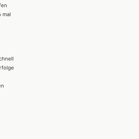
fen
n mal
chnell
rfolge
en