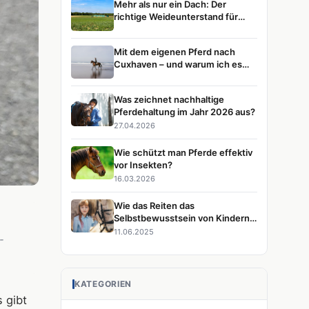
Mehr als nur ein Dach: Der
richtige Weideunterstand für
glückliche Pferde
Mit dem eigenen Pferd nach
Cuxhaven – und warum ich es
immer wieder tun würde
Was zeichnet nachhaltige
Pferdehaltung im Jahr 2026 aus?
27.04.2026
Wie schützt man Pferde effektiv
vor Insekten?
16.03.2026
Wie das Reiten das
Selbstbewusstsein von Kindern
stärkt
11.06.2025
-
KATEGORIEN
 gibt