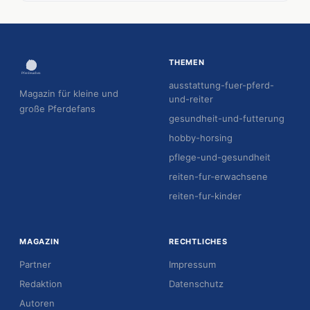
THEMEN
ausstattung-fuer-pferd-
Magazin für kleine und
und-reiter
große Pferdefans
gesundheit-und-futterung
hobby-horsing
pflege-und-gesundheit
reiten-fur-erwachsene
reiten-fur-kinder
MAGAZIN
RECHTLICHES
Partner
Impressum
Redaktion
Datenschutz
Autoren