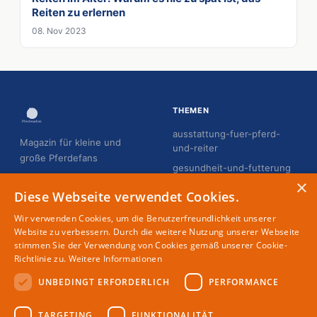
Reiten zu erlernen
08. Nov 2023
THEMEN
ausstattung-fuer-pferd-
Magazin für kleine und
und-reiter
große Pferdefans
gesundheit-und-futterung
×
hobby-horsing
Diese Webseite verwendet Cookies.
pflege-und-gesundheit
Wir verwenden Cookies, um die Benutzerfreundlichkeit unserer
reiten-fur-erwachsene
Website zu verbessern. Durch die weitere Nutzung unserer Webseite
stimmen Sie der Verwendung von Cookies gemäß unserer Cookie-
reiten-fur-kinder
Richtlinie zu.
Weitere Informationen
UNBEDINGT ERFORDERLICH
PERFORMANCE
MAGAZIN
RECHTLICHES
TARGETING
FUNKTIONALITÄT