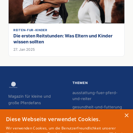
REITEN-FUR-KINDER
Die ersten Reitstunden: Was Eltern und Kinder
wissen sollten
27. Jan 2025
THEMEN
ausstattung-fuer-pferd-
Magazin für kleine und
und-reiter
große Pferdefans
gesundheit-und-futterung
×
hobby-horsing
Diese Webseite verwendet Cookies.
pflege-und-gesundheit
Wir verwenden Cookies, um die Benutzerfreundlichkeit unserer
reiten-fur-erwachsene