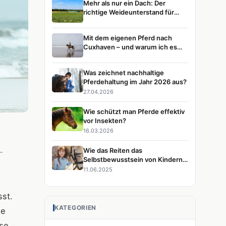
Mehr als nur ein Dach: Der
richtige Weideunterstand für
glückliche Pferde
Mit dem eigenen Pferd nach
Cuxhaven – und warum ich es
immer wieder tun würde
Was zeichnet nachhaltige
Pferdehaltung im Jahr 2026 aus?
27.04.2026
Wie schützt man Pferde effektiv
vor Insekten?
16.03.2026
Wie das Reiten das
-
Selbstbewusstsein von Kindern
stärkt
11.06.2025
sst.
KATEGORIEN
ie
se.