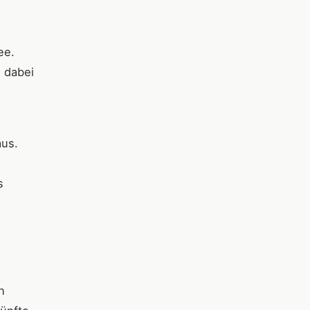
ee.
 dabei
aus.
s
n