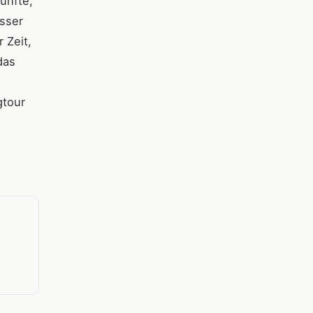
ünfte,
sser
 Zeit,
das
gtour