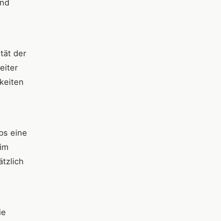
und
tät der
eiter
keiten
bs eine
im
ätzlich
ie