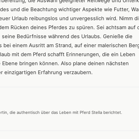
orbereitung, die Auswahl geeigneter Reitwege und Unterk
rdes und die Beachtung wichtiger Aspekte wie Futter, Wa
euer Urlaub reibungslos und unvergesslich wird. Nimm dir
dem Rücken deines Pferdes zu spüren. Sei achtsam auf 
 seine Bedürfnisse während des Urlaubs. Genieße die
bei einem Ausritt am Strand, auf einer malerischen Ber
aub mit dem Pferd schafft Erinnerungen, die ein Leben
e Ebene bringen können. Also plane deinen nächsten
r einzigartigen Erfahrung verzaubern.
tin, die authentisch über das Leben mit Pferd Stella berichtet.