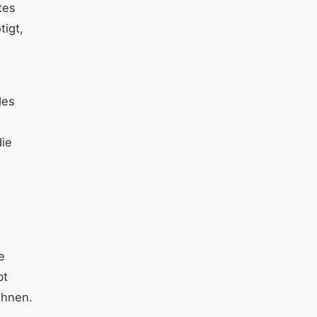
tes
tigt,
des
die
e
bt
öhnen.