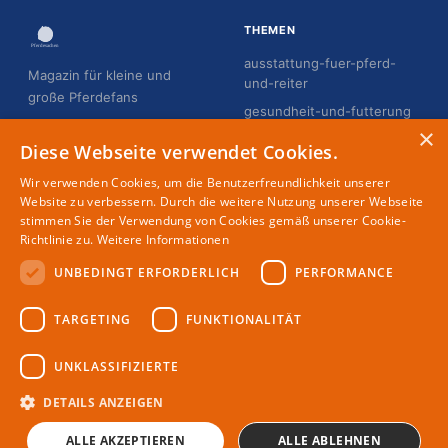
THEMEN
ausstattung-fuer-pferd-
Magazin für kleine und
und-reiter
große Pferdefans
gesundheit-und-futterung
×
hobby-horsing
Diese Webseite verwendet Cookies.
pflege-und-gesundheit
Wir verwenden Cookies, um die Benutzerfreundlichkeit unserer
reiten-fur-erwachsene
Website zu verbessern. Durch die weitere Nutzung unserer Webseite
stimmen Sie der Verwendung von Cookies gemäß unserer Cookie-
reiten-fur-kinder
Richtlinie zu.
Weitere Informationen
UNBEDINGT ERFORDERLICH
PERFORMANCE
MAGAZIN
RECHTLICHES
TARGETING
FUNKTIONALITÄT
Partner
Impressum
Redaktion
Datenschutz
UNKLASSIFIZIERTE
Autoren
DETAILS ANZEIGEN
ALLE AKZEPTIEREN
ALLE ABLEHNEN