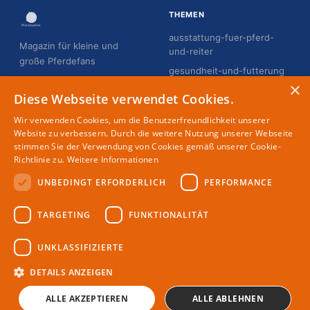
THEMEN
ausstattung-fuer-pferd-
Magazin für kleine und
und-reiter
große Pferdefans
gesundheit-und-futterung
×
hobby-horsing
Diese Webseite verwendet Cookies.
pflege-und-gesundheit
Wir verwenden Cookies, um die Benutzerfreundlichkeit unserer
reiten-fur-erwachsene
Website zu verbessern. Durch die weitere Nutzung unserer Webseite
stimmen Sie der Verwendung von Cookies gemäß unserer Cookie-
reiten-fur-kinder
Richtlinie zu.
Weitere Informationen
UNBEDINGT ERFORDERLICH
PERFORMANCE
MAGAZIN
RECHTLICHES
TARGETING
FUNKTIONALITÄT
Partner
Impressum
Redaktion
Datenschutz
UNKLASSIFIZIERTE
Autoren
DETAILS ANZEIGEN
ALLE AKZEPTIEREN
ALLE ABLEHNEN
© 2026 Pferdesachen