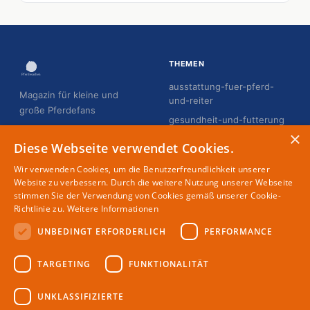
THEMEN
ausstattung-fuer-pferd-
Magazin für kleine und
und-reiter
große Pferdefans
gesundheit-und-futterung
×
hobby-horsing
Diese Webseite verwendet Cookies.
pflege-und-gesundheit
Wir verwenden Cookies, um die Benutzerfreundlichkeit unserer
reiten-fur-erwachsene
Website zu verbessern. Durch die weitere Nutzung unserer Webseite
stimmen Sie der Verwendung von Cookies gemäß unserer Cookie-
reiten-fur-kinder
Richtlinie zu.
Weitere Informationen
UNBEDINGT ERFORDERLICH
PERFORMANCE
MAGAZIN
RECHTLICHES
TARGETING
FUNKTIONALITÄT
Partner
Impressum
Redaktion
Datenschutz
UNKLASSIFIZIERTE
Autoren