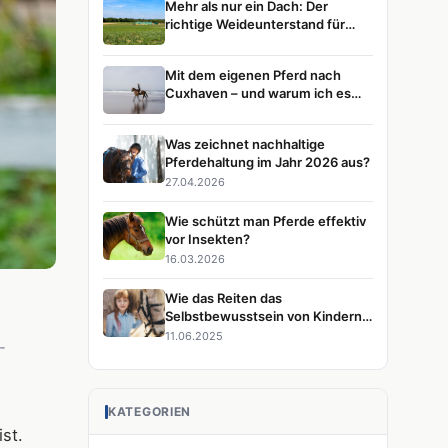
Mehr als nur ein Dach: Der
richtige Weideunterstand für
glückliche Pferde
Mit dem eigenen Pferd nach
Cuxhaven – und warum ich es
immer wieder tun würde
Was zeichnet nachhaltige
Pferdehaltung im Jahr 2026 aus?
27.04.2026
Wie schützt man Pferde effektiv
vor Insekten?
16.03.2026
Wie das Reiten das
Selbstbewusstsein von Kindern
stärkt
11.06.2025
-
KATEGORIEN
st.