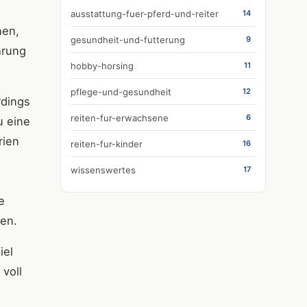
ausstattung-fuer-pferd-und-reiter
14
nen,
gesundheit-und-futterung
9
hrung
hobby-horsing
11
pflege-und-gesundheit
12
rdings
reiten-fur-erwachsene
6
u eine
rien
reiten-fur-kinder
16
wissenswertes
17
e
sen.
iel
voll