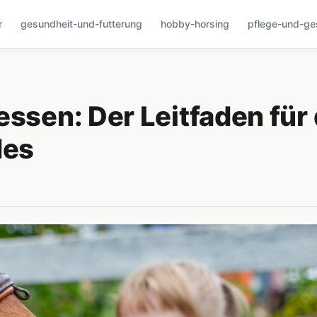
r
gesundheit-und-futterung
hobby-horsing
pflege-und-ge
essen: Der Leitfaden für 
des