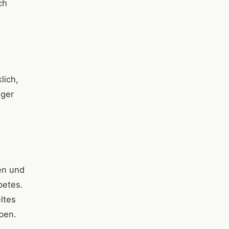
ch
lich,
iger
en und
betes.
ltes
eben.