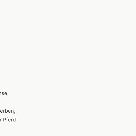
hse,
terben,
r Pferd