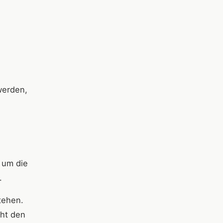
werden,
 um die
.
tehen.
cht den