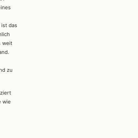
eines
ist das
nlich
 weit
and.
ind zu
ziert
e wie