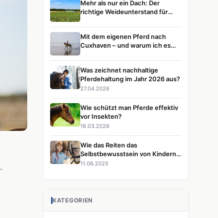
Mehr als nur ein Dach: Der
richtige Weideunterstand für
glückliche Pferde
Mit dem eigenen Pferd nach
Cuxhaven – und warum ich es
immer wieder tun würde
Was zeichnet nachhaltige
Pferdehaltung im Jahr 2026 aus?
27.04.2026
Wie schützt man Pferde effektiv
vor Insekten?
16.03.2026
Wie das Reiten das
Selbstbewusstsein von Kindern
stärkt
11.06.2025
-
KATEGORIEN