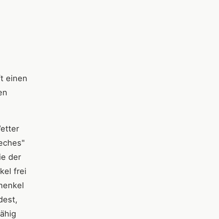
t einen
en
etter
eches"
ie der
el frei
henkel
dest,
fähig