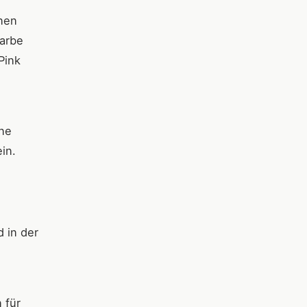
inen
Farbe
Pink
ine
ein.
 in der
 für