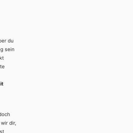
ber du
g sein
kt
ste
it
edoch
ir dir,
st