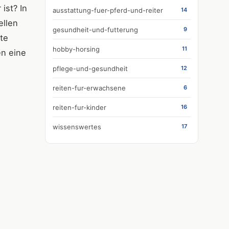
ist? In
ausstattung-fuer-pferd-und-reiter
14
ellen
gesundheit-und-futterung
9
kte
hobby-horsing
11
en eine
pflege-und-gesundheit
12
reiten-fur-erwachsene
6
reiten-fur-kinder
16
wissenswertes
17